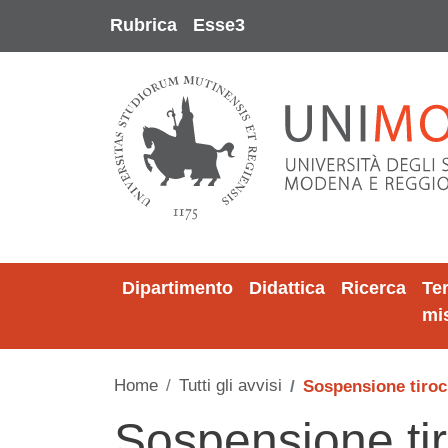
Salta al contenuto principale
Rubrica
Esse3
Dipartimento
Didattica
Ricerca
Te
mi
Home
Tutti gli avvisi
Sospensione tiroci
Sospensione tir