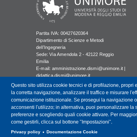
Partita IVA: 00427620364
Dipartimento di Scienze e Metodi
dell'Ingegneria
Sede: Via Amendola 2 - 42122 Reggio
Emilia
E-mail: amministrazione.dismi@unimore.it |
didattica.dismi@unimore.it
PEC: dismi@pec.unimore.it
Questo sito utilizza cookie tecnici e di profilazione, propri e
Tel. Segreteria Amministrativa (+39)
la corretta navigazione, analizzare il traffico e misurare l'eff
0522.522.610
comunicazione istituzionale. Se prosegui la navigazione o c
Tel. Segreteria Didattica (+39) 0522.522.311
acconsenti l'utilizzo; in alternativa, puoi personalizzare la 
preferenze e scegliendo quali cookie attivare. Per maggior
come gestirli, clicca sul bottone "Impostazioni".
Privacy policy
Documentazione Cookie