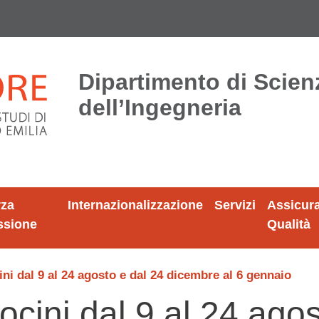
Dipartimento di Scien
dell’Ingegneria
rza
Internazionalizzazione
Servizi
Assicur
ssione
Qualità
ni dal 9 al 24 agosto e dal 24 dicembre al 6 gennaio
ocini dal 9 al 24 agos