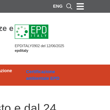
ENG
Cerca
ze e Metodi
EPDITALY0902 del 12/06/2025
epditaly
azione
Certificazione
ambientale EPD
to e dal 24