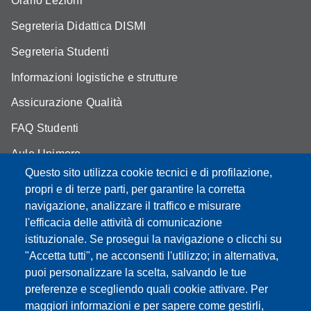
Orario Lezioni
Segreteria Didattica DISMI
Segreteria Studenti
Informazioni logistiche e strutture
Assicurazione Qualità
FAQ Studenti
Aule Unimore
Questo sito utilizza cookie tecnici e di profilazione,
prenotazione autocarro DISMI
propri e di terze parti, per garantire la corretta
navigazione, analizzare il traffico e misurare
l'efficacia delle attività di comunicazione
istituzionale. Se prosegui la navigazione o clicchi su
Partita IVA: 00427620364
"Accetta tutti", ne acconsenti l'utilizzo; in alternativa,
Dipartimento di Scienze e Metodi dell'Ingegneria
puoi personalizzare la scelta, salvando le tue
Sede: Via Amendola 2 - 42122 Reggio Emilia
preferenze e scegliendo quali cookie attivare. Per
E-mail: amministrazione.dismi@unimore.it |
maggiori informazioni e per sapere come gestirli,