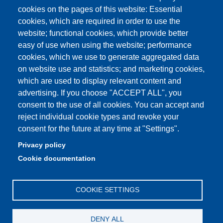
Aule Unimore
cookies on the pages of this website: Essential
cookies, which are required in order to use the
prenotazione autocarro DISMI
website; functional cookies, which provide better
easy of use when using the website; performance
cookies, which we use to generate aggregated data
on website use and statistics; and marketing cookies,
Partita IVA: 00427620364
which are used to display relevant content and
Dipartimento di Scienze e Metodi dell'Ingegneria
advertising. If you choose "ACCEPT ALL", you
Sede: Via Amendola 2 - 42122 Reggio Emilia
consent to the use of all cookies. You can accept and
E-mail: amministrazione.dismi@unimore.it |
reject individual cookie types and revoke your
didattica.dismi@unimore.it
consent for the future at any time at "Settings".
PEC: dismi@pec.unimore.it
Privacy policy
Tel. Segreteria Amministrativa (+39) 0522.522.610
Cookie documentation
Tel. Segreteria Didattica (+39) 0522.522.311
COOKIE SETTINGS
DENY ALL