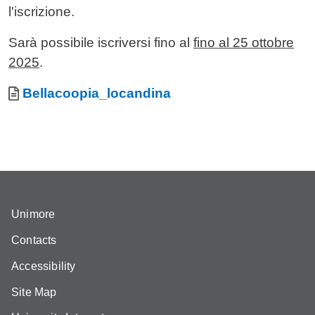
l'iscrizione.
Sarà possibile iscriversi fino al
fino al 25 ottobre
2025
.
Allegati
Document
Bellacoopia_locandina
Unimore
Contacts
Accessibility
Site Map